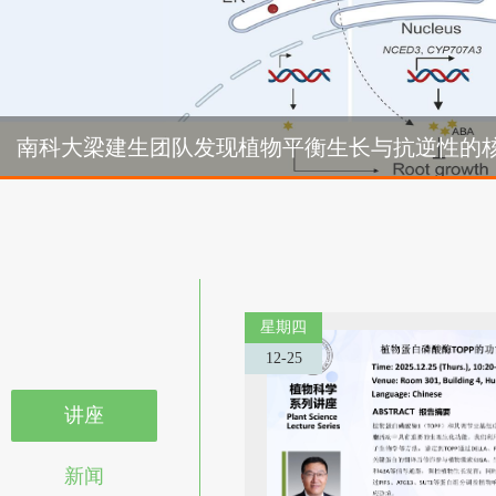
生物系青年学者俱乐部成立仪式暨首期“Happy Friday”学术交流活
南科大梁建生团队发现植物平衡生长与抗逆性的
动成功举办
南科
星期四
12-25
讲座
新闻