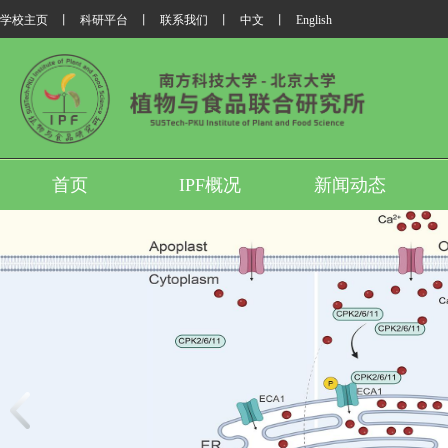
学校主页
丨
科研平台
丨
联系我们
丨
中文
丨
English
首页
IPF概况
新闻动态
南科大梁建生团队发现植物平衡生长与抗逆性的核心耦合机制
我所