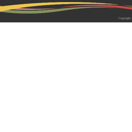
2026-05-18 | 综合新闻
生物系青年学者俱乐部成立仪式
Copyright 
appy Friday”学术交流活动成功
为促进青年科研人员间的交流与合作，构
尊重、坦诚交流、共同成长的科研交流平
科技大学生物系职工党支部、南方科技大
植物与�...