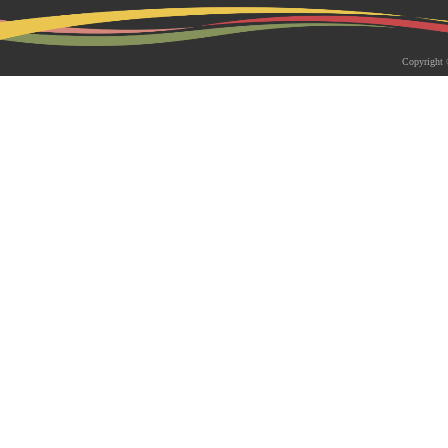
2026-05-18 | 综合新闻
生物系青年学者俱乐部成立仪式
Copyright 
appy Friday”学术交流活动成功
为促进青年科研人员间的交流与合作，构
尊重、坦诚交流、共同成长的科研交流平
科技大学生物系职工党支部、南方科技大
植物与�...