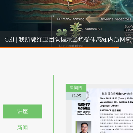
Cel
Cell | 我所郭红卫团队揭示乙烯受体感知内质
机制
星期四
12-25
讲座
新闻