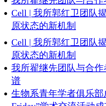
我所翟继先团队与合作者
Cell | 我所郭红卫
原状态的新机制
Cell | 我所郭红卫
原状态的新机制
我所翟继先团队与合作者
谱
生物系青年学者俱乐部成