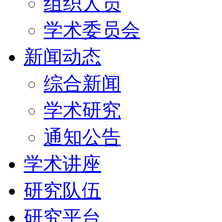
组织人员
学术委员会
新闻动态
综合新闻
学术研究
通知公告
学术讲座
研究队伍
研究平台