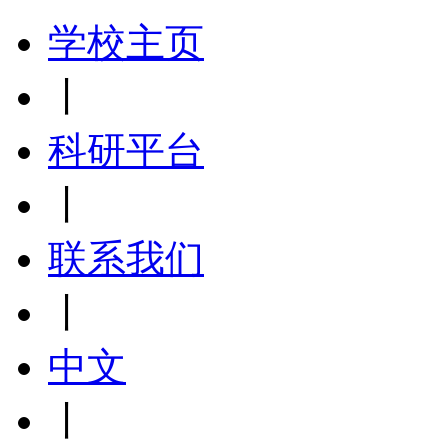
学校主页
丨
科研平台
丨
联系我们
丨
中文
丨