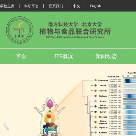
学校主页
丨
科研平台
丨
联系我们
丨
中文
丨
English
首页
IPF概况
新闻动态
生物系
我所翟继先团队与合作者发布小鼠泛器官Poly(A)尾图谱
动成