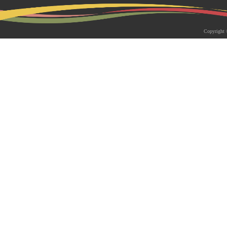
2026-05-18 | 综合新闻
生物系青年学者俱乐部成立仪式
Copyright 
appy Friday”学术交流活动成功
为促进青年科研人员间的交流与合作，构
尊重、坦诚交流、共同成长的科研交流平
科技大学生物系职工党支部、南方科技大
植物与�...