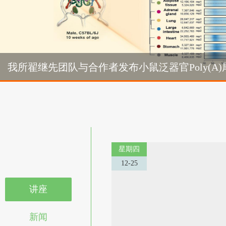
Cell | 我所郭红卫团队揭示乙烯受体感知内质网氧化还原状态的新
我所翟继先团队与合作者发布小鼠泛器官Poly(A
机制
我所翟
星期四
12-25
讲座
新闻