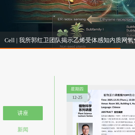
Cel
Cell | 我所郭红卫团队揭示乙烯受体感知内质
机制
星期四
12-25
讲座
新闻