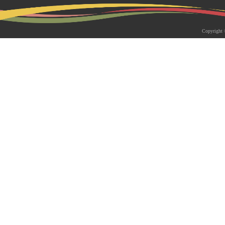
2026-05-18 | 综合新闻
生物系青年学者俱乐部成立仪式
Copyright 
appy Friday”学术交流活动成功
为促进青年科研人员间的交流与合作，构
尊重、坦诚交流、共同成长的科研交流平
科技大学生物系职工党支部、南方科技大
植物与�...