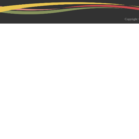
2026-05-18 | 综合新闻
生物系青年学者俱乐部成立仪式
Copyright 
appy Friday”学术交流活动成功
为促进青年科研人员间的交流与合作，构
尊重、坦诚交流、共同成长的科研交流平
科技大学生物系职工党支部、南方科技大
植物与�...