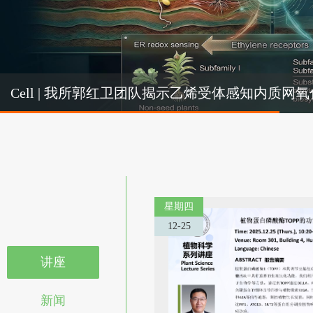
Cel
Cell | 我所郭红卫团队揭示乙烯受体感知内质
机制
星期四
12-25
讲座
新闻