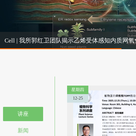
Cel
Cell | 我所郭红卫团队揭示乙烯受体感知内质
机制
星期四
12-25
讲座
新闻