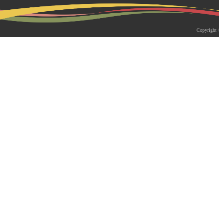
2026-05-18 | 综合新闻
生物系青年学者俱乐部成立仪式
Copyright 
appy Friday”学术交流活动成功
为促进青年科研人员间的交流与合作，构
尊重、坦诚交流、共同成长的科研交流平
科技大学生物系职工党支部、南方科技大
植物与�...