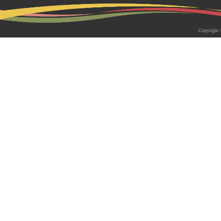
2026-05-18 | 综合新闻
生物系青年学者俱乐部成立仪式
Copyright 
appy Friday”学术交流活动成功
为促进青年科研人员间的交流与合作，构
尊重、坦诚交流、共同成长的科研交流平
科技大学生物系职工党支部、南方科技大
植物与�...