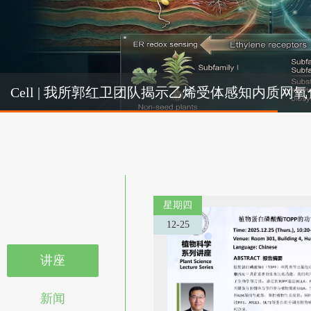
Cel
Cell | 我所郭红卫团队揭示乙烯受体感知内质
机制
星期四
12-25
讲座
新闻