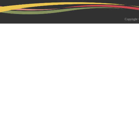
2026-05-18 | 综合新闻
生物系青年学者俱乐部成立仪式
Copyright 
appy Friday”学术交流活动成功
为促进青年科研人员间的交流与合作，构
尊重、坦诚交流、共同成长的科研交流平
科技大学生物系职工党支部、南方科技大
植物与�...