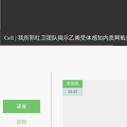
Cel
Cell | 我所郭红卫团队揭示乙烯受体感知内质
机制
星期四
12-25
讲座
新闻