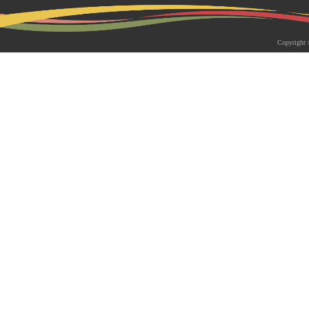
2026-05-18 | 综合新闻
生物系青年学者俱乐部成立仪式
Copyright 
appy Friday”学术交流活动成功
为促进青年科研人员间的交流与合作，构
尊重、坦诚交流、共同成长的科研交流平
科技大学生物系职工党支部、南方科技大
植物与�...