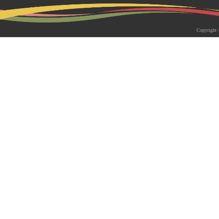
2026-05-18 | 综合新闻
生物系青年学者俱乐部成立仪式
Copyright 
appy Friday”学术交流活动成功
为促进青年科研人员间的交流与合作，构
尊重、坦诚交流、共同成长的科研交流平
科技大学生物系职工党支部、南方科技大
植物与�...