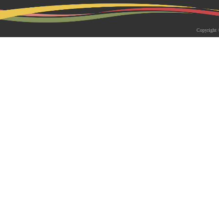
2026-05-18 | 综合新闻
生物系青年学者俱乐部成立仪式
Copyright 
appy Friday”学术交流活动成功
为促进青年科研人员间的交流与合作，构
尊重、坦诚交流、共同成长的科研交流平
科技大学生物系职工党支部、南方科技大
植物与�...