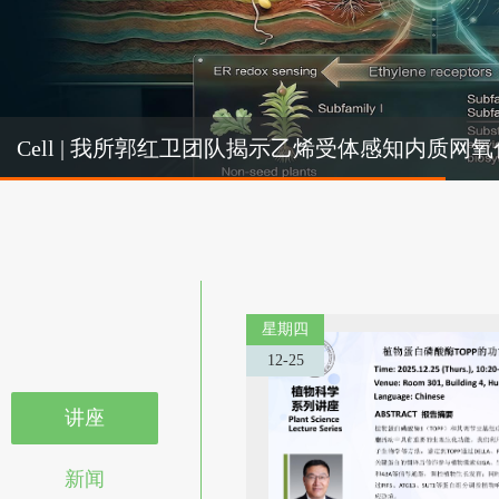
Cel
Cell | 我所郭红卫团队揭示乙烯受体感知内质
机制
星期四
12-25
讲座
新闻