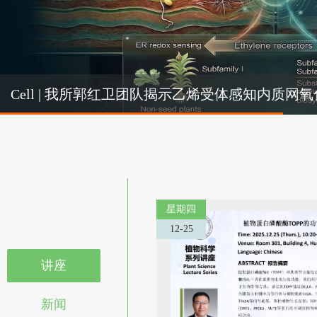
Cel
Cell | 我所郭红卫团队揭示乙烯受体感知内质
机制
星期四
12-25
讲座
新闻