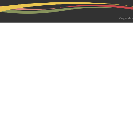
2026-05-18 | 综合新闻
生物系青年学者俱乐部成立仪式
Copyright 
appy Friday”学术交流活动成功
为促进青年科研人员间的交流与合作，构
尊重、坦诚交流、共同成长的科研交流平
科技大学生物系职工党支部、南方科技大
植物与�...