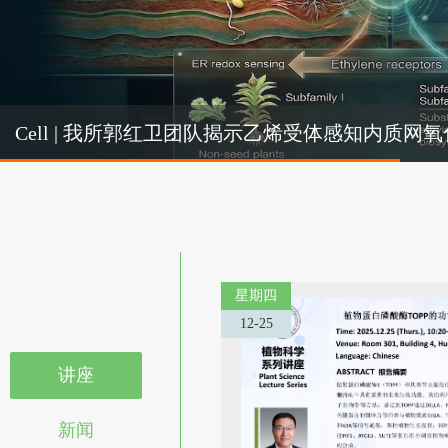
Cel
Cell | 我所郭红卫团队揭示乙烯受体感知内质
机制
星期四
12-25
讲座
新闻