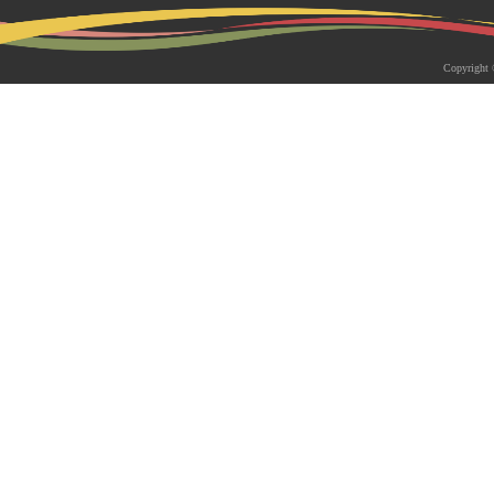
2026-05-18 | 综合新闻
生物系青年学者俱乐部成立仪式
Copyright 
appy Friday”学术交流活动成功
为促进青年科研人员间的交流与合作，构
尊重、坦诚交流、共同成长的科研交流平
科技大学生物系职工党支部、南方科技大
植物与�...