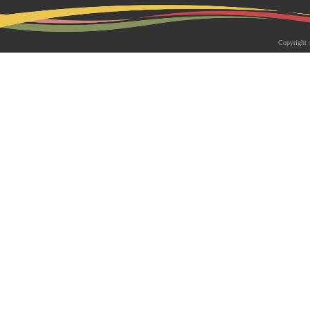
2026-05-18 | 综合新闻
生物系青年学者俱乐部成立仪式
Copyright 
appy Friday”学术交流活动成功
为促进青年科研人员间的交流与合作，构
尊重、坦诚交流、共同成长的科研交流平
科技大学生物系职工党支部、南方科技大
植物与�...