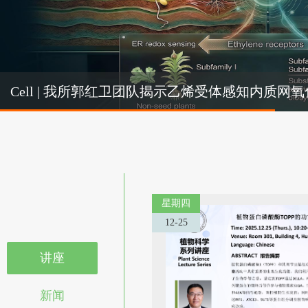
Cel
Cell | 我所郭红卫团队揭示乙烯受体感知内质
机制
星期四
12-25
讲座
新闻