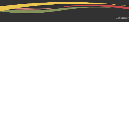
2026-05-18 | 综合新闻
生物系青年学者俱乐部成立仪式
Copyright 
appy Friday”学术交流活动成功
为促进青年科研人员间的交流与合作，构
尊重、坦诚交流、共同成长的科研交流平
科技大学生物系职工党支部、南方科技大
植物与�...