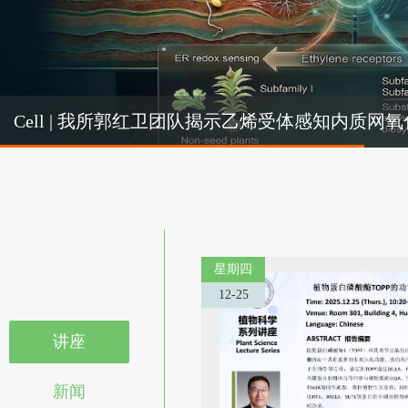
Cel
Cell | 我所郭红卫团队揭示乙烯受体感知内质
机制
星期四
12-25
讲座
新闻