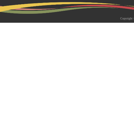
2026-05-18 | 综合新闻
生物系青年学者俱乐部成立仪式
Copyright 
appy Friday”学术交流活动成功
为促进青年科研人员间的交流与合作，构
尊重、坦诚交流、共同成长的科研交流平
科技大学生物系职工党支部、南方科技大
植物与�...