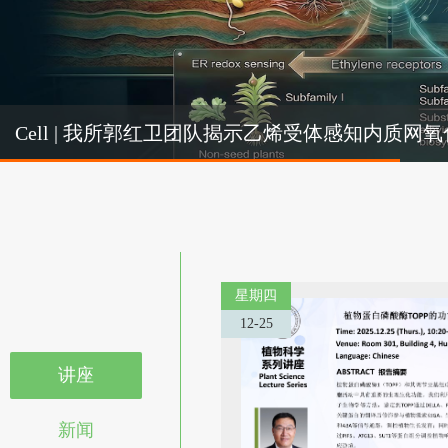
Cel
Cell | 我所郭红卫团队揭示乙烯受体感知内质
机制
星期四
12-25
讲座
新闻