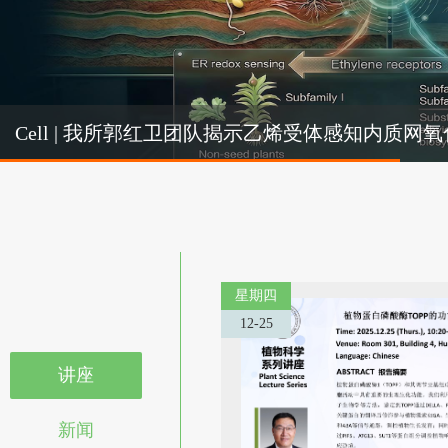
Cel
Cell | 我所郭红卫团队揭示乙烯受体感知内质
机制
星期四
12-25
讲座
新闻