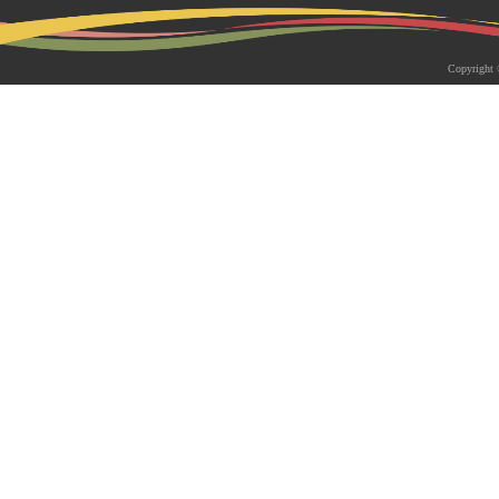
2026-05-18 | 综合新闻
生物系青年学者俱乐部成立仪式
Copyright 
appy Friday”学术交流活动成功
为促进青年科研人员间的交流与合作，构
尊重、坦诚交流、共同成长的科研交流平
科技大学生物系职工党支部、南方科技大
植物与�...