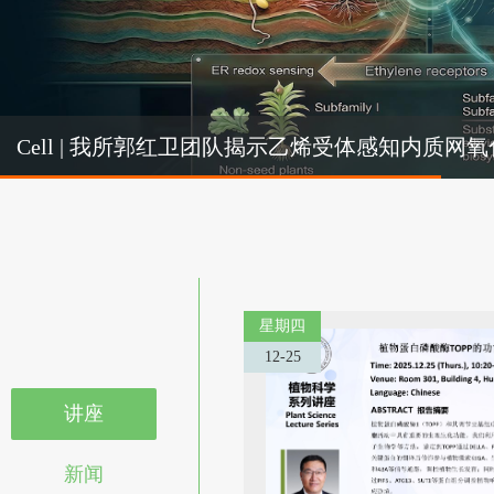
Cel
Cell | 我所郭红卫团队揭示乙烯受体感知内质
机制
星期四
12-25
讲座
新闻