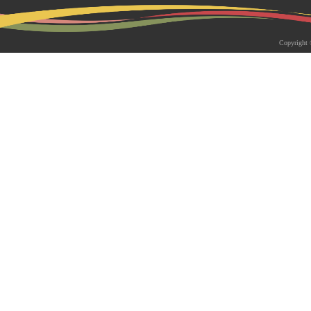
2026-05-18 | 综合新闻
生物系青年学者俱乐部成立仪式
Copyright 
appy Friday”学术交流活动成功
为促进青年科研人员间的交流与合作，构
尊重、坦诚交流、共同成长的科研交流平
科技大学生物系职工党支部、南方科技大
植物与�...