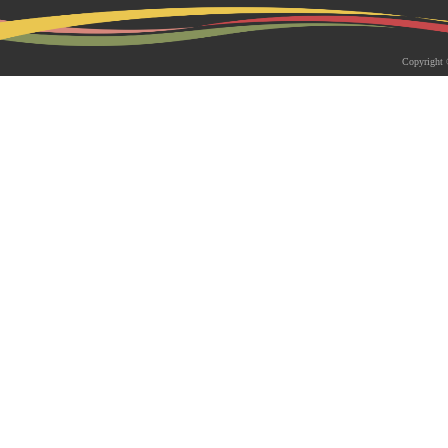
2026-05-18 | 综合新闻
生物系青年学者俱乐部成立仪式
Copyright 
appy Friday”学术交流活动成功
为促进青年科研人员间的交流与合作，构
尊重、坦诚交流、共同成长的科研交流平
科技大学生物系职工党支部、南方科技大
植物与�...