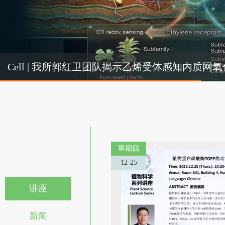
Cel
Cell | 我所郭红卫团队揭示乙烯受体感知内质
机制
星期四
12-25
讲座
新闻