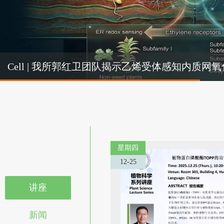
Cel
Cell | 我所郭红卫团队揭示乙烯受体感知内质
机制
星期四
12-25
讲座
新闻