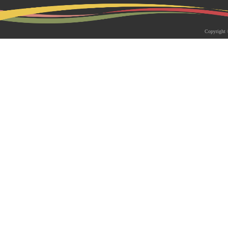
2026-05-18 | 综合新闻
生物系青年学者俱乐部成立仪式
Copyright 
appy Friday”学术交流活动成功
为促进青年科研人员间的交流与合作，构
尊重、坦诚交流、共同成长的科研交流平
科技大学生物系职工党支部、南方科技大
植物与�...